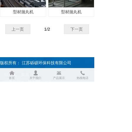
型材抛丸机
型材抛丸机
上一页
1
/
2
下一页
版权所有：
江苏砾硕环保科技有限公司
낀
넙
뀵
끅
联系人：莫总
首页
关于我们
产品展示
热线电话
销售热线：13584367866
售后热线：13585356999
传真：0519-83815020
企业邮箱账号：modongwei@lishuohb.com
常州总公司地址：常州市武进区前黄镇蒋排村
盐城分公司地址：盐城市大丰区西团镇大龙工
业园区