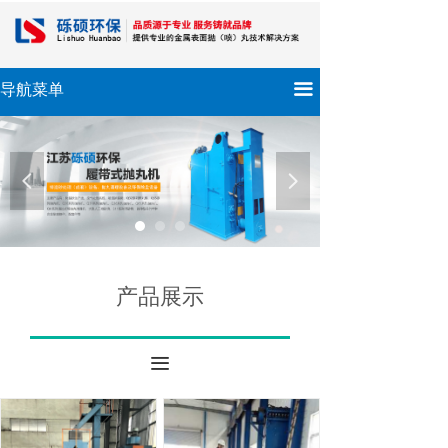
끀
导航菜单
넳
넲
产品展示
끀