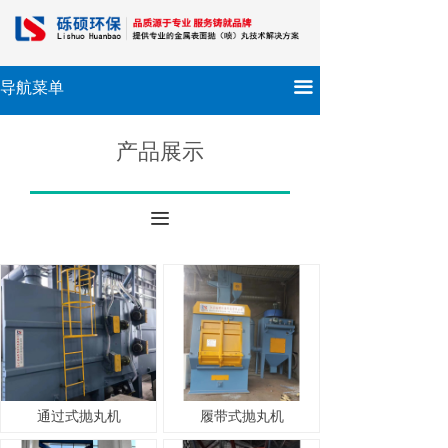
끀
导航菜单
产品展示
끀
通过式抛丸机
履带式抛丸机