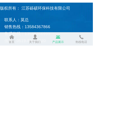
版权所有：
江苏砾硕环保科技有限公司
联系人：莫总
销售热线：13584367866
售后热线：13585356999
낀
넙
뀵
끅
传真：0519-83815020
首页
关于我们
产品展示
热线电话
企业邮箱账号：modongwei@lishuohb.com
常州总公司地址：常州市武进区前黄镇蒋排村
盐城分公司地址：盐城市大丰区西团镇大龙工
业园区
手机二维码
友情链接：百度 搜狐