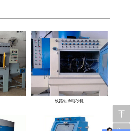
铁路轴承喷砂机
ꁸ