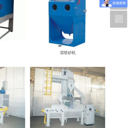
ꂅ
回到顶部
ꀥ
13584367866
微信二维码
湿喷砂机