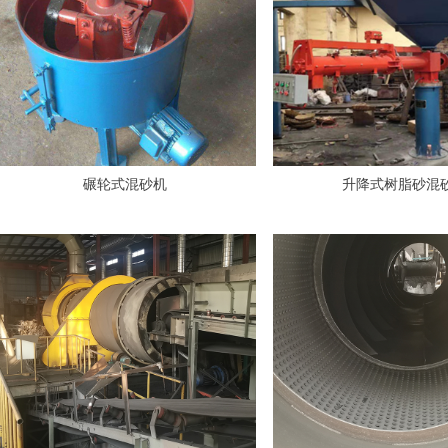
碾轮式混砂机
升降式树脂砂混