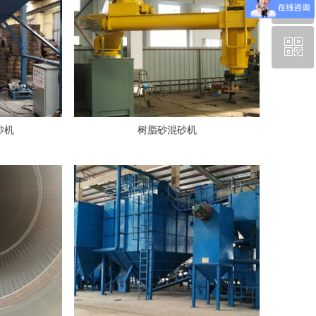
ꂅ
回到顶部
ꀥ
13584367866
微信二维码
砂机
树脂砂混砂机