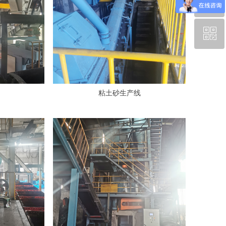
ꂅ
回到顶部
ꀥ
13584367866
微信二维码
粘土砂生产线