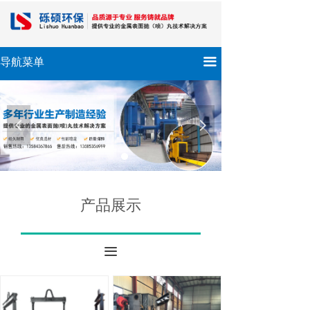
끀
导航菜单
넳
넲
产品展示
끀