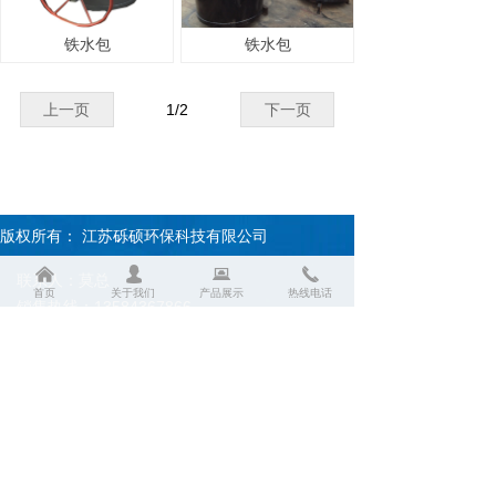
铁水包
铁水包
上一页
1
/
2
下一页
版权所有：
江苏砾硕环保科技有限公司
낀
넙
뀵
끅
联系人：莫总
首页
关于我们
产品展示
热线电话
销售热线：13584367866
售后热线：13585356999
传真：0519-83815020
企业邮箱账号：modongwei@lishuohb.com
常州总公司地址：常州市武进区前黄镇蒋排村
盐城分公司地址：盐城市大丰区西团镇大龙工
业园区