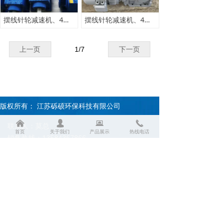
摆线针轮减速机、4大系列齿轮减速机
摆线针轮减速机、4大系列齿轮减速机
上一页
1
/
7
下一页
版权所有：
江苏砾硕环保科技有限公司
낀
넙
뀵
끅
联系人：莫总
首页
关于我们
产品展示
热线电话
销售热线：13584367866
售后热线：13585356999
传真：0519-83815020
企业邮箱账号：modongwei@lishuohb.com
常州总公司地址：常州市武进区前黄镇蒋排村
盐城分公司地址：盐城市大丰区西团镇大龙工
业园区