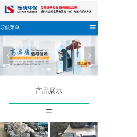
끀
导航菜单
넳
넲
产品展示
끀