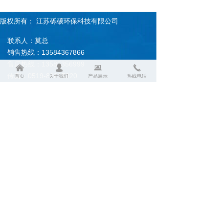
版权所有：
江苏砾硕环保科技有限公司
联系人：莫总
销售热线：13584367866
售后热线：13585356999
낀
넙
뀵
끅
传真：0519-83815020
首页
关于我们
产品展示
热线电话
企业邮箱账号：modongwei@lishuohb.com
常州总公司地址：常州市武进区前黄镇蒋排村
盐城分公司地址：盐城市大丰区西团镇大龙工
业园区
手机二维码