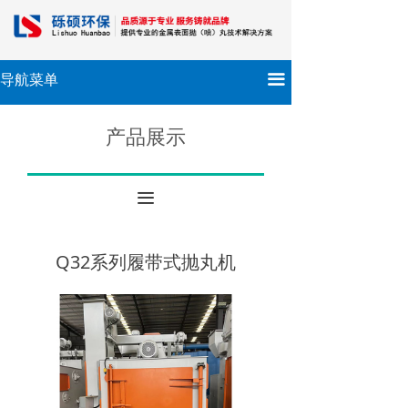
끀
导航菜单
产品展示
끀
Q32系列履带式抛丸机