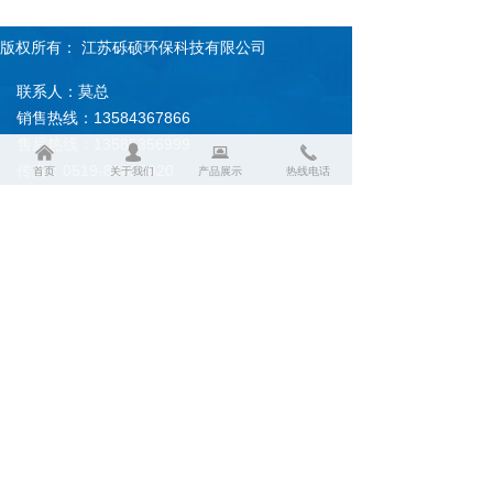
版权所有：
江苏砾硕环保科技有限公司
联系人：莫总
销售热线：13584367866
售后热线：13585356999
낀
넙
뀵
끅
传真：0519-83815020
首页
关于我们
产品展示
热线电话
企业邮箱账号：modongwei@lishuohb.com
常州总公司地址：常州市武进区前黄镇蒋排村
盐城分公司地址：盐城市大丰区西团镇大龙工
业园区
手机二维码