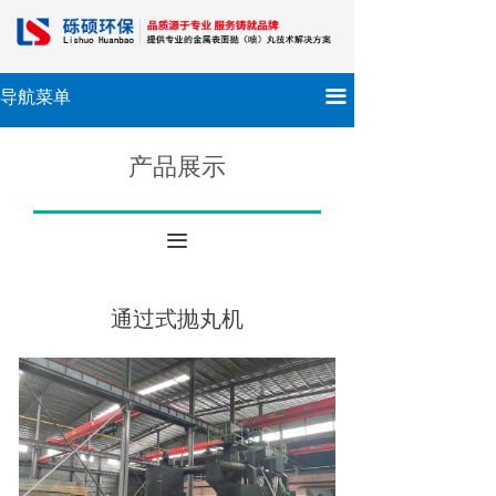
끀
导航菜单
产品展示
끀
通过式抛丸机